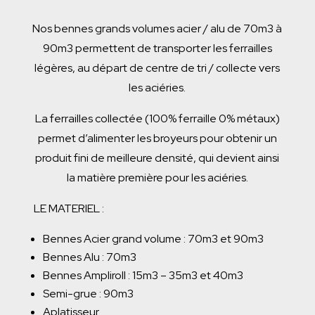
Nos bennes grands volumes acier / alu de 70m3 à
90m3 permettent de transporter les
ferraille
s
légères, au départ de centre de tri / collecte vers
les aciéries.
La
ferraille
s collectée (100%
ferraille
0% métaux)
permet d’alimenter les broyeurs pour obtenir un
produit fini de meilleure densité, qui devient ainsi
la matière première pour les aciéries.
LE MATERIEL :
Bennes Acier grand volume : 70m3 et 90m3
Bennes Alu : 70m3
Bennes Ampliroll : 15m3 – 35m3 et 40m3
Semi-grue : 90m3
Aplatisseur